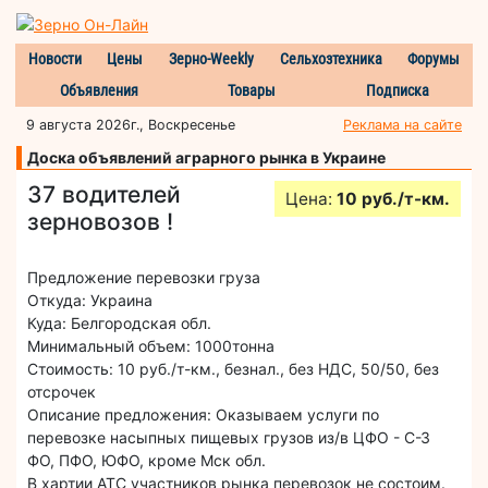
Новости
Цены
Зерно-Weekly
Сельхозтехника
Форумы
Объявления
Товары
Подписка
9 августа 2026г., Воскресенье
Реклама на сайте
Доска объявлений аграрного рынка в Украине
37 водителей
Цена:
10 руб./т-км.
зерновозов !
Предложение перевозки груза
Откуда: Украина
Куда: Белгородская обл.
Минимальный объем: 1000тонна
Стоимость: 10 руб./т-км., безнал., без НДС, 50/50, без
отсрочек
Описание предложения: Оказываем услуги по
перевозке насыпных пищевых грузов из/в ЦФО - С-З
ФО, ПФО, ЮФО, кроме Мск обл.
В хартии АТС участников рынка перевозок не состоим.