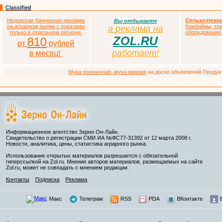
Classified
Недорогая баннерная реклама
Сельхозтехн
Вы отдыхаете
на аграрном рынке с показами
Комбайны, тра
а
р
еклама на
только в отдельном регионе.
оборудование,
ZOL.RU
810
от
рублей
работает!
в месяц!
Мука пшеничная, мука ржаная
на доске объявлений Продукто
Информационное агентство Зерно Он-Лайн.
Свидетельство о регистрации СМИ ИА №ФС77-31392 от 12 марта 2008 г.
Новости, аналитика, цены, статистика аграрного рынка.
Использование открытых материалов разрешается с обязательной
гиперссылкой на Zol.ru. Мнение авторов материалов, размещаемых на сайте
Zol.ru, может не совпадать с мнением редакции.
Контакты
Подписка
Реклама
Макс
Телеграм
RSS
PDA
ВКонтакте