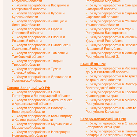
Калужской области
Республике Мордовия
Услуги переработки в Костроме и
Услуги переработки в Самаре
Костромской области
Самарской области
Услуги переработки в Курске и
Услуги переработки в Сарато
Курской области
Саратовской области
Услуги переработки в Липецке и
Услуги переработки в Ульяно
Липецкой области
Ульяновской области
Услуги переработки в Орле и
Услуги переработки в Уфе и
Орловской области
Республике Башкортостан
Услуги переработки в Рязани и
Услуги переработки в Ижевск
Рязанской области
Удмуртской Республике
Услуги переработки в Смоленске и
Услуги переработки в Чебокс
Смоленской области
Чувашской Республике
Услуги переработки в Тамбове и
Услуги переработки в Йошкар
Тамбовской области
Республике Марий Эл
Услуги переработки в Твери и
Южный ФО РФ
Тверской области
Услуги переработки в Ростов
Услуги переработки в Туле и
Дону и Ростовской области
Тульской области
Услуги переработки в Астрах
Услуги переработки в Ярославле и
Астраханской области
Ярославской области
Услуги переработки в Волгогр
Северо-Западный ФО РФ
Волгоградской области
Услуги переработки в Санкт-
Услуги переработки в Красно
Петербурге и Ленинградской области
Краснодарском крае
Услуги переработки в Архангельске
Услуги переработки в Майкоп
и Архангельской области
Республике Адыгея
Услуги переработки в Вологде и
Услуги переработки в Элисте
Вологодской области
Республике Калмыкия
Услуги переработки в Калининграде
Северо-Кавказский ФО РФ
и Калиниградской области
Услуги переработки в Ставро
Услуги переработки в Мурманске и
Ставропольском крае
Мурманской области
Услуги переработки в Нальчи
Услуги переработки в Новгороде и
Кабардино-Балкарской Республ
Новгородской области