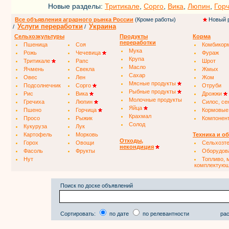
Новые разделы:
Тритикале
,
Сорго
,
Вика
,
Люпин
,
Гор
Все объявления аграрного рынка России
(Кроме работы)
Новый 
Услуги переработки
Украина
/
/
Сельхозкультуры
Продукты
Корма
переработки
Пшеница
Соя
Комбикор
Мука
Рожь
Чечевица
Фураж
Крупа
Тритикале
Рапс
Шрот
Масло
Ячмень
Свекла
Жмых
Сахар
Овес
Лен
Жом
Мясные продукты
Подсолнечник
Сорго
Отруби
Рыбные продукты
Рис
Вика
Дрожжи
Молочные продукты
Гречиха
Люпин
Силос, се
Яйца
Пшено
Горчица
Кормовые
Крахмал
Просо
Рыжик
Компонен
Солод
Кукуруза
Лук
Картофель
Морковь
Техника и о
Отходы,
Горох
Овощи
Сельхозт
некондиция
Фасоль
Фрукты
Оборудов
Нут
Топливо, 
комплектую
Поиск по доске объявлений
Сортировать:
по дате
по релевантности
рас