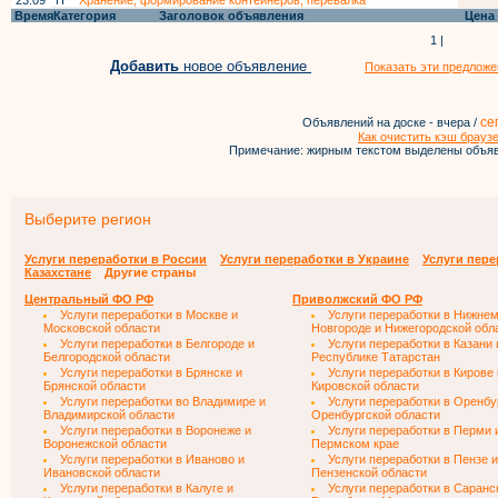
23:09
П
Хранение, формирование контейнеров, перевалка
Время
Категория
Заголовок объявления
Цена
1 |
Добавить
новое объявление
Показать эти предложе
се
Объявлений на доске - вчера /
Как очистить кэш брауз
Примечание: жирным текстом выделены объяв
Выберите регион
Услуги переработки в России
Услуги переработки в Украине
Услуги пере
Казахстане
Другие страны
Центральный ФО РФ
Приволжский ФО РФ
Услуги переработки в Москве и
Услуги переработки в Нижне
Московской области
Новгороде и Нижегородской обл
Услуги переработки в Белгороде и
Услуги переработки в Казани 
Белгородской области
Республике Татарстан
Услуги переработки в Брянске и
Услуги переработки в Кирове 
Брянской области
Кировской области
Услуги переработки во Владимире и
Услуги переработки в Оренбу
Владимирской области
Оренбургской области
Услуги переработки в Воронеже и
Услуги переработки в Перми 
Воронежской области
Пермском крае
Услуги переработки в Иваново и
Услуги переработки в Пензе и
Ивановской области
Пензенской области
Услуги переработки в Калуге и
Услуги переработки в Саранс