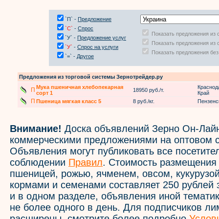
`П` -
Предложение
`С`
-
Спрос
Показать предложения из 
`У` -
Предложение услуг
Показать предложения из 
`У`
-
Спрос на услуги
Показать предложения без
`=` -
Другое
Предложения из торговой системы Зернотрейдер.ру
Мука пшеничная хлебопекарная
Краснод
П
18950 руб./т.
сорт 1
Край
П
Пшеница мягкая класс 5
8 руб./кг.
Пензенс
Внимание!
Доска объявлений Зерно Он-Лайн
коммерческими предложениями на оптовом с
Объявления могут публиковать все посетите
соблюдении
Правил
. Стоимость размещения
пшеницей, рожью, ячменем, овсом, кукурузой
кормами и семенами составляет 250 рублей 
и в одном разделе, объявления иной темати
не более одного в день. Для подписчиков л
расширены, смотрите более подробно
Услов