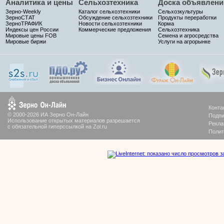
Аналитика и цены
Сельхозтехника
Доска объявлени
Зерно-Weekly
Каталог сельхозтехники
Сельхозкультуры
ЗерноСТАТ
Обсуждение сельхозтехники
Продукты переработки
ЗерноТРАФИК
Новости сельхозтехники
Корма
Индексы цен России
Коммерческие предложения
Сельхозтехника
Мировые цены FOB
Семена и агросредства
Мировые биржи
Услуги на агрорынке
Конта
© 2000-2026 ИА Зерно Он-Лайн
Подпи
Использование открытых материалов разрешается
Рекла
с обязательной гиперссылкой на Zol.ru
Полит