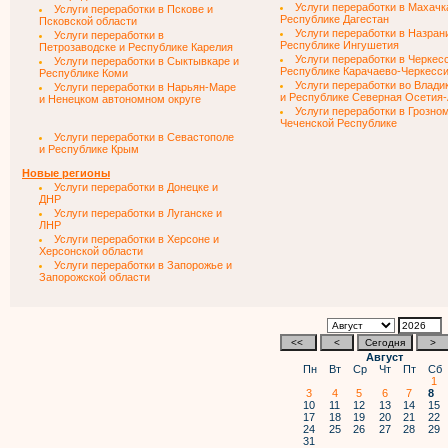
Услуги переработки в Махачк
Услуги переработки в Пскове и
Республике Дагестан
Псковской области
Услуги переработки в Назран
Услуги переработки в
Республике Ингушетия
Петрозаводске и Республике Карелия
Услуги переработки в Черкес
Услуги переработки в Сыктывкаре и
Республике Карачаево-Черкесс
Республике Коми
Услуги переработки во Влади
Услуги переработки в Нарьян-Маре
и Республике Северная Осетия
и Ненецком автономном округе
Услуги переработки в Грозно
Чеченской Республике
Услуги переработки в Севастополе
и Республике Крым
Новые регионы
Услуги переработки в Донецке и
ДНР
Услуги переработки в Луганске и
ЛНР
Услуги переработки в Херсоне и
Херсонской области
Услуги переработки в Запорожье и
Запорожской области
Август
Пн
Вт
Ср
Чт
Пт
Сб
1
3
4
5
6
7
8
10
11
12
13
14
15
17
18
19
20
21
22
24
25
26
27
28
29
31