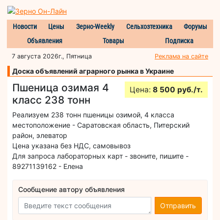
Новости
Цены
Зерно-Weekly
Сельхозтехника
Форумы
Объявления
Товары
Подписка
7 августа 2026г., Пятница
Реклама на сайте
Доска объявлений аграрного рынка в Украине
Пшеница озимая 4
Цена:
8 500 руб./т.
класс 238 тонн
Реализуем 238 тонн пшеницы озимой, 4 класса
местоположение - Саратовская область, Питерский
район, элеватор
Цена указана без НДС, самовывоз
Для запроса лабораторных карт - звоните, пишите -
89271139162 - Елена
Сообщение автору объявления
Отправить